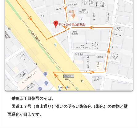
巣鴨四丁目信号のそば。
国道１７号（白山通り）沿いの明るい陶管色（朱色）の建物と壁
面緑化が目印です。